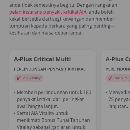
anda tidak semestinya begitu. Dengan rangkaian
pelan insurans penyakit kritikal AIA
, anda boleh
kekal bersedia dari segi kewangan dan memberi
tumpuan kepada perkara yang paling penting—
kesihatan dan masa depan anda.
A-Plus Critical Multi
A-Plus C
PERLINDUNGAN PENYAKIT KRITIKAL
PERLINDUNG
AIA Vitality
AIA Vitali
Memberi perlindungan untuk 180
Menyedia
penyakit kritikal dari peringkat
75 penyaki
awal hingga lanjut.
lanjutan.
Sertai AIA Vitality untuk
menikmati Bonus Tunai Tahunan
Vitality sebagai ganjaran untuk