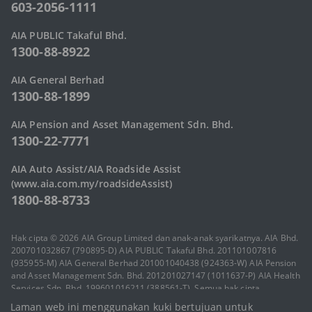
603-2056-1111
AIA PUBLIC Takaful Bhd.
1300-88-8922
AIA General Berhad
1300-88-1899
AIA Pension and Asset Management Sdn. Bhd.
1300-22-7771
AIA Auto Assist/AIA Roadside Assist
(www.aia.com.my/roadsideAssist)
1800-88-8733
Hak cipta © 2026 AIA Group Limited dan anak-anak syarikatnya. AIA Bhd.
200701032867 (790895-D) AIA PUBLIC Takaful Bhd. 201101007816
(935955-M) AIA General Berhad 201001040438 (924363-W) AIA Pension
and Asset Management Sdn. Bhd. 201201027147 (1011637-P) AIA Health
Services Sdn. Bhd. 199601016211 (388561-T). Semua hak cipta
terpelihara.
Laman web ini menggunakan kuki bertujuan untuk