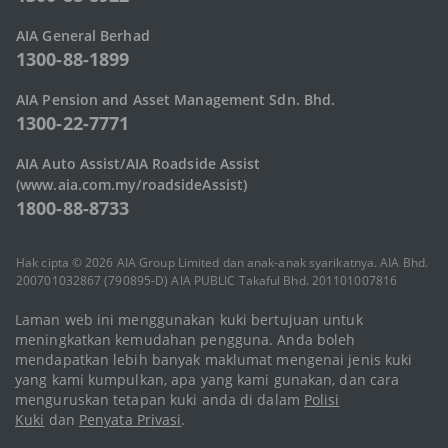
AIA General Berhad
1300-88-1899
AIA Pension and Asset Management Sdn. Bhd.
1300-22-7771
AIA Auto Assist/AIA Roadside Assist
(www.aia.com.my/roadsideAssist)
1800-88-8733
Hak cipta © 2026 AIA Group Limited dan anak-anak syarikatnya. AIA Bhd.
200701032867 (790895-D) AIA PUBLIC Takaful Bhd. 201101007816
(935955-M) AIA General Berhad 201001040438 (924363-W) AIA Pension
and Asset Management Sdn. Bhd. 201201027147 (1011637-P) AIA Health
Laman web ini menggunakan kuki bertujuan untuk
Services Sdn. Bhd. 199601016211 (388561-T). Semua hak cipta
meningkatkan kemudahan pengguna. Anda boleh
terpelihara.
mendapatkan lebih banyak maklumat mengenai jenis kuki
Terma Penggunaan
|
Penyataan Privasi
|
Kod Tatacara
|
Peta Laman
yang kami kumpulkan, apa yang kami gunakan, dan cara
menguruskan tetapan kuki anda di dalam
Polisi
Kuki
dan
Penyata Privasi
.