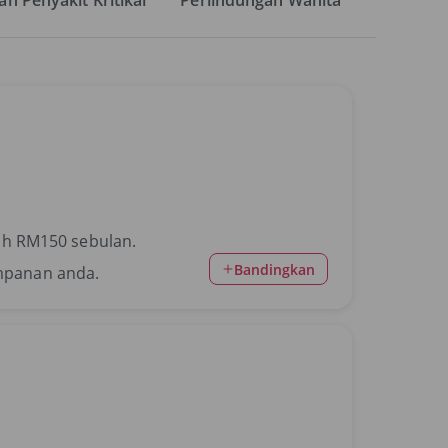
n Penyakit Kritikal
Perlindungan Wanita
h RM150 sebulan.
Bandingkan
impanan anda.