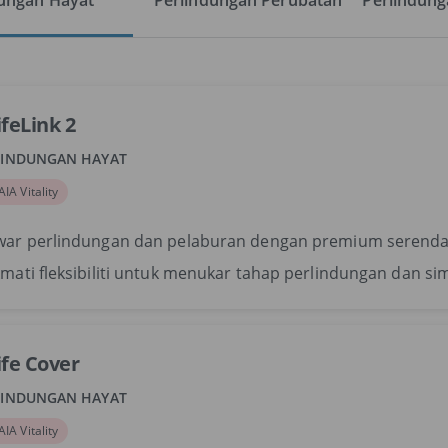
dungan Hayat
Perlindungan Perubatan
Perlindunga
ifeLink 2
LINDUNGAN HAYAT
AIA Vitality
war perlindungan dan pelaburan dengan premium serenda
mati fleksibiliti untuk menukar tahap perlindungan dan s
ife Cover
LINDUNGAN HAYAT
AIA Vitality