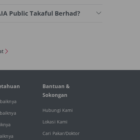
IA Public Takaful Berhad?
at
etahuan
Bantuan &
Sokongan
ebaiknya
Hubungi Kami
baiknya
Lokasi Kami
iknya
Cari Pakar/Doktor
baiknya