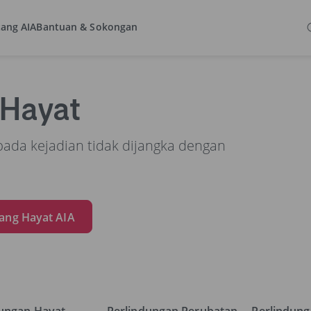
ang AIA
Bantuan & Sokongan
ungan Kesihatan
 Hayat
ipada kejadian tidak dijangka dengan
ang Hayat AIA