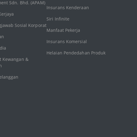
nt Sdn. Bhd. (APAM)
Insurans Kenderaan
Kerjaya
Siri Infinite
jawab Sosial Korporat
Manfaat Pekerja
an
Insurans Komersial
dia
Helaian Pendedahan Produk
t Kewangan &
n
elanggan