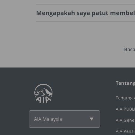
Mengapakah saya patut membeli p
Baca
Tentang
Tentang 
AIA PUBL
AIA Malaysia
AIA Gene
AIA Pens