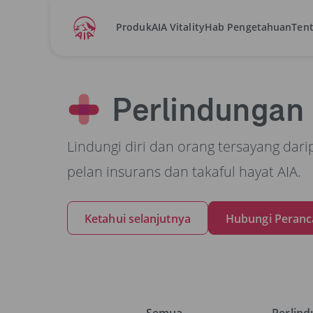
Produk
AIA Vitality
Hab Pengetahuan
Tent
AIA Malaysia
Ketahui Keperluan Saya
Perlind
Perlindungan
Lindungi diri dan orang tersayang dar
pelan insurans dan takaful hayat AIA.
Ketahui selanjutnya
Hubungi Peranc