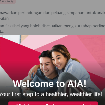
AIA Vitality
nawarkan perlindungan dan peluang simpanan untuk anak
bulan.
lan fleksibel yang boleh disesuaikan mengikut tahap perl
da.
 One Plan
LINDUNGAN HAYAT
lan insurans hayat mampu milik yang menyediakan perlin
rta hilang upaya menyeluruh dan kekal (HUMK).
 i-One Plan