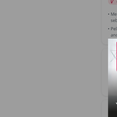
Me
se
Pe
an
AIA
PER
Pe
se
AIA