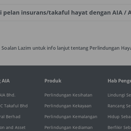
elan insurans/takaful hayat dengan AIA / A
 Soalan Lazim untuk info lanjut tentang Perlindungan Hay
 AIA
Produk
Hab Peng
AIA Bhd.
Perlindungan Kesihatan
Lindungi S
IC Takaful Bhd
Perlindungan Kekayaan
Rancang Se
ral Berhad
Perlindungan Kemalangan
Hidup Seba
ion and Asset
Perlindungan Kediaman
Berfikir Se