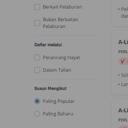
Berkait Pelaburan
Pe
da
Bukan Berkaitan
Pelaburan
A-L
Daftar melalui
PER
Perancang Hayat
Dalam Talian
Sol
La
Susun Mengikut
Paling Popular
A-L
Paling Baharu
PER