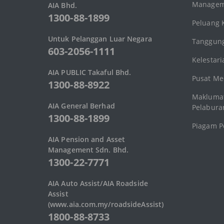
Manageme
AIA Bhd.
1300-88-1899
Peluang 
Untuk Pelanggan Luar Negara
Tanggung
603-2056-1111
Kelestari
AIA PUBLIC Takaful Bhd.
Pusat Me
1300-88-8922
Makluma
AIA General Berhad
Pelabura
1300-88-1899
Piagam P
AIA Pension and Asset
Management Sdn. Bhd.
1300-22-7771
AIA Auto Assist/AIA Roadside
Assist
(www.aia.com.my/roadsideAssist)
1800-88-8733