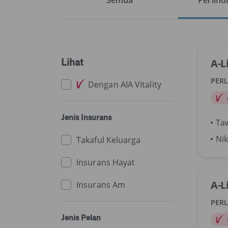
Semua
Perlin
Lihat
A-L
PER
Dengan AIA Vitality
Jenis Insurans
Ta
Nik
Takaful Keluarga
Insurans Hayat
A-L
Insurans Am
PER
Jenis Pelan