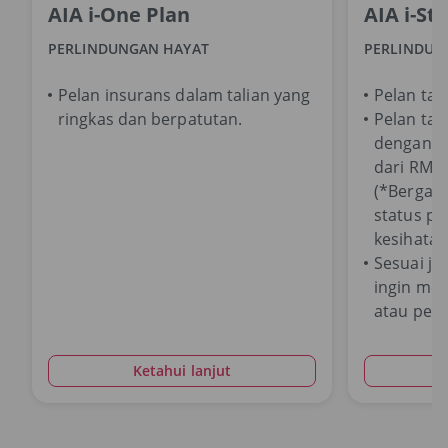
AIA i-One Plan
AIA i-St
PERLINDUNGAN HAYAT
PERLINDUN
Pelan insurans dalam talian yang
Pelan tak
ringkas dan berpatutan.
Pelan tak
dengan p
dari RM0.
(*Bergant
status p
kesihatan
Sesuai ji
ingin men
atau perl
Ketahui lanjut