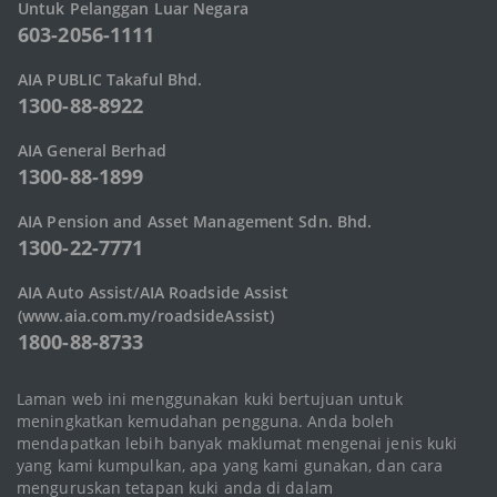
Untuk Pelanggan Luar Negara
603-2056-1111
AIA PUBLIC Takaful Bhd.
1300-88-8922
AIA General Berhad
1300-88-1899
AIA Pension and Asset Management Sdn. Bhd.
1300-22-7771
AIA Auto Assist/AIA Roadside Assist
(www.aia.com.my/roadsideAssist)
1800-88-8733
Laman web ini menggunakan kuki bertujuan untuk
Hak cipta © 2026 AIA Group Limited dan anak-anak syarikatnya. AIA Bhd.
meningkatkan kemudahan pengguna. Anda boleh
200701032867 (790895-D) AIA PUBLIC Takaful Bhd. 201101007816
(935955-M) AIA General Berhad 201001040438 (924363-W) AIA Pension
mendapatkan lebih banyak maklumat mengenai jenis kuki
and Asset Management Sdn. Bhd. 201201027147 (1011637-P) AIA Health
yang kami kumpulkan, apa yang kami gunakan, dan cara
Services Sdn. Bhd. 199601016211 (388561-T). Semua hak cipta
menguruskan tetapan kuki anda di dalam