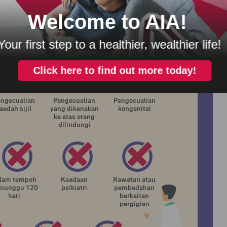
n Surat Jaminan tidak akan dikeluarkan atas
-sebab berikut:
engecualian
Pengecualian
Pengecualian
aedah sijil
yang dikenakan
kongenital
ke atas orang
dilindungi
lam tempoh
Keadaan
Rawatan atau
nunggu 120
psikiatri
pembedahan
hari
berkaitan
pergigian