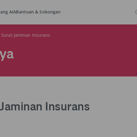
ang AIA
Bantuan & Sokongan
 Surat Jaminan Insurans
nya
 Jaminan Insurans