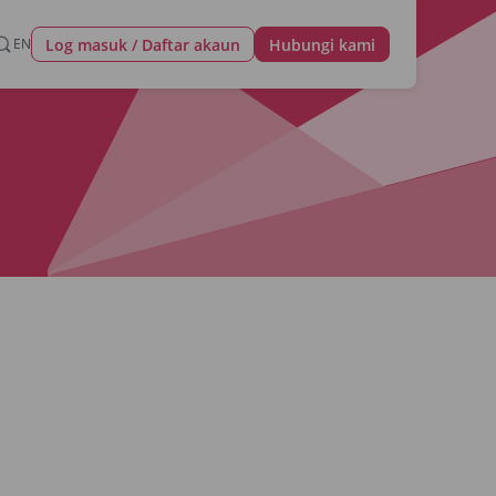
Log masuk / Daftar akaun
EN
Hubungi kami