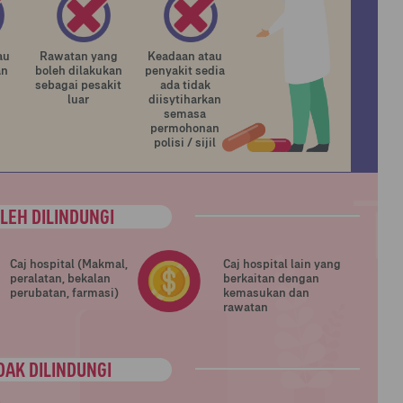
au
Rawatan yang
Keadaan atau
an
boleh dilakukan
penyakit sedia
sebagai pesakit
ada tidak
luar
diisytiharkan
semasa
permohonan
polisi / sijil
LEH DILINDUNGI
Caj hospital (Makmal,
Caj hospital lain yang
peralatan, bekalan
berkaitan dengan
perubatan, farmasi)
kemasukan dan
rawatan
DAK DILINDUNGI