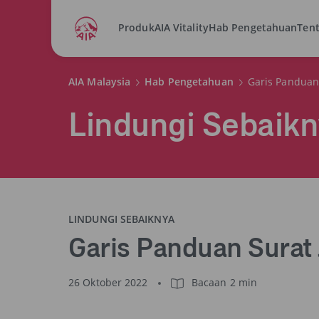
Produk
AIA Vitality
Hab Pengetahuan
Tent
AIA Malaysia
Hab Pengetahuan
Garis Panduan
Lindungi Sebaik
LINDUNGI SEBAIKNYA
Garis Panduan Surat
26 Oktober 2022
Bacaan 2 min