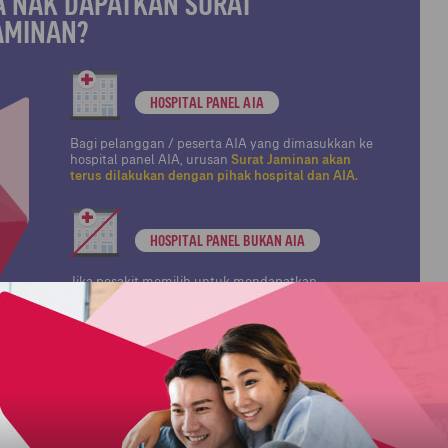
A NAK DAPATKAN SURAT
AMINAN?
HOSPITAL PANEL AIA
Bagi pelanggan / peserta AIA yang dimasukkan ke
hospital panel AIA, urusan
Surat Jaminan akan
terus dilakukan dengan pihak hospital dan AIA.
HOSPITAL PANEL BUKAN AIA
Jika pesakit memilih untuk mendapatkan
perkhidmatan perubatan di hospital panel bukan
AIA, mereka perlu
membayar perbelanjaan
terdahulu kemudian menuntut bayaran balik
bayaran tersebut.