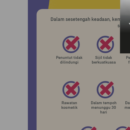
Dalam sesetengah keadaan, kemudaha
sebab
Penuntut tidak
Sijil tidak
P
dilindungi
berkuatkuasa
f
Rawatan
Dalam tempoh
Da
kosmetik
menunggu 30
me
hari