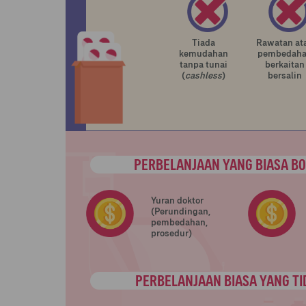
Tiada
Rawatan at
kemudahan
pembedah
tanpa tunai
berkaitan
(
cashless
)
bersalin
PERBELANJAAN YANG BIASA BO
Yuran doktor
(Perundingan,
pembedahan,
prosedur)
PERBELANJAAN BIASA YANG TI