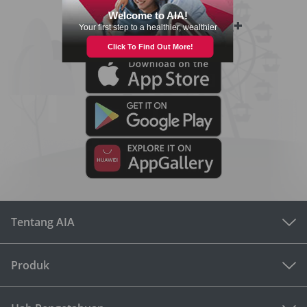
Muat Turun Aplikasi AIA+
Tentang AIA
Produk