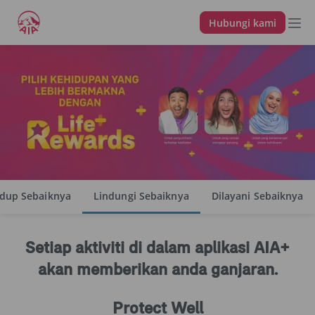
Hubungi kami
dup Sebaiknya
Lindungi Sebaiknya
Dilayani Sebaiknya
Setiap aktiviti di dalam aplikasi AIA+
akan memberikan anda ganjaran.
Protect Well