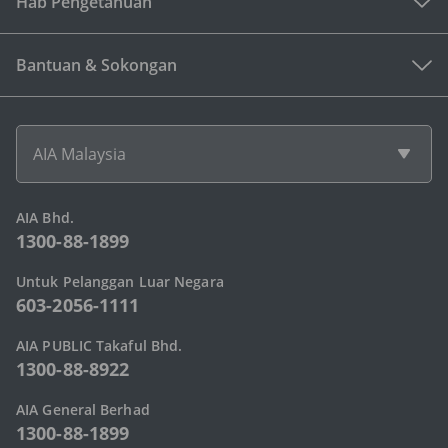
Hab Pengetahuan
Bantuan & Sokongan
AIA Malaysia
AIA Bhd.
1300-88-1899
Untuk Pelanggan Luar Negara
603-2056-1111
AIA PUBLIC Takaful Bhd.
1300-88-8922
AIA General Berhad
1300-88-1899