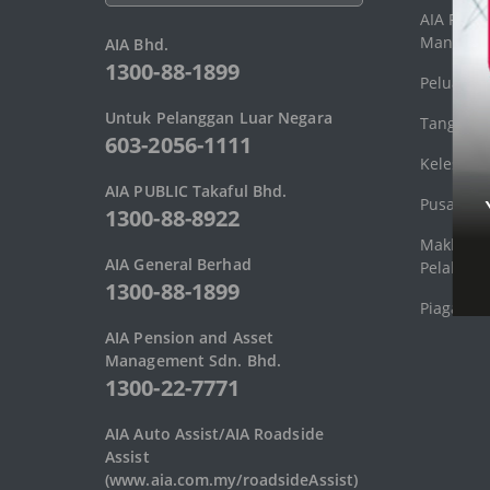
AIA Pens
Manageme
AIA Bhd.
1300-88-1899
Peluang 
Untuk Pelanggan Luar Negara
Tanggung
603-2056-1111
Kelestari
AIA PUBLIC Takaful Bhd.
Pusat Me
1300-88-8922
Makluma
AIA General Berhad
Pelabura
1300-88-1899
Piagam P
AIA Pension and Asset
Management Sdn. Bhd.
1300-22-7771
AIA Auto Assist/AIA Roadside
Assist
(www.aia.com.my/roadsideAssist)