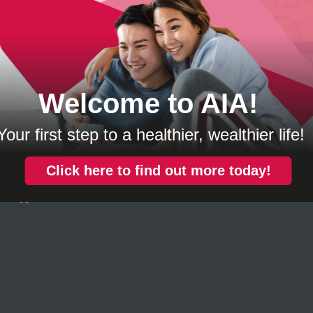
ion and Asset
Perlindungan Kediaman
Berfikir Se
nt Sdn. Bhd. (APAM)
Insurans Kenderaan
Kerjaya
Siri Infinite
jawab Sosial Korporat
Manfaat Pekerja
an
Insurans Komersial
dia
Helaian Pendedahan Produk
t Kewangan &
n
elanggan