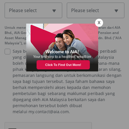
Please select
Please select
Untuk menerima maklumat mengenai promosi dan tawaran dari AIA
Bhd., AIA General Berhad, AIA PUBLIC Takaful Bhd, AIA Pension and
Asset Management Sdn. Bhd. dan AIA Health Services Sdn. Bhd. ("AIA
Malaysia"), sila tandakan di bawah:
Saya bersetuju bahawa sebarang maklumat peribadi
yang dikumpulkan atau dipegang oleh AIA Malaysia
boleh diberikan oleh AIA Malaysia kepada mana-mana
pihak ketiga yang dipilih bagi tujuan pemasaran silang,
pemasaran langsung dan untuk berkomunikasi dengan
saya bagi tujuan tersebut. Saya faham bahawa saya
berhak memperolehi akses kepada dan memohon
pembetulan bagi sebarang maklumat peribadi yang
dipegang oleh AIA Malaysia berkaitan saya dan
permohonan tersebut boleh dibuat
melalui my.contact@aia.com.