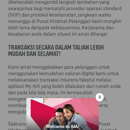
dikehendaki mengambil langkah tambahan yang
sewajarnya bagi mematuhi prosedur operasi standard
(SOP) dan protokol keselamatan, jangkaan waktu
menunggu di Pusat Khidmat Pelanggan kami mungkin
lebih lama daripada kebiasaannya. Kerjasama dan
kesabaran anda dalam situasi ini amat dihargai
TRANSAKSI SECARA DALAM TALIAN LEBIH
MUDAH DAN SELAMAT!
Kami amat menggalakkan para pelanggan untuk
menggunakan kemudahan saluran digital kami untuk
melaksanakan transaksi insurans/takaful melalui
aplikasi My AIA yang boleh dilakukan dari rumah anda
dan pada bila-bila masa. Ini termasuklah
mengemaskini butiran diri, kad kredit dan debit,
membuat pembayaran premium/caruman serta
mengubah kitaran pembayaran anda.
Sekiranya anda perlu berurusan di kaunter Pusat